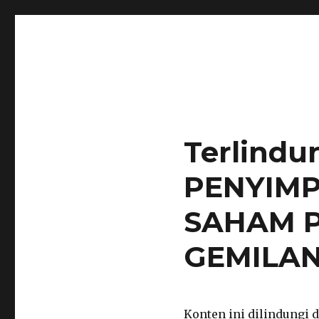
notarisirmadevita.com
notaris semarang
Terlindu
PENYIMP
SAHAM P
GEMILA
Konten ini dilindungi