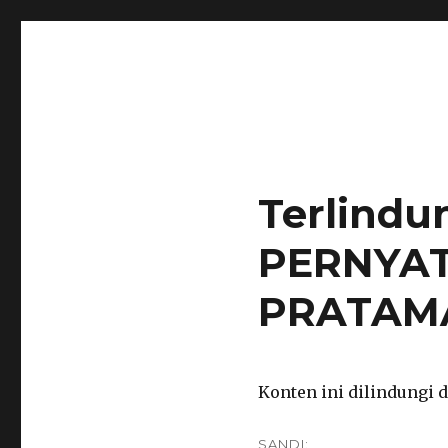
notarisirmadevita.com
notaris semarang
Terlindu
PERNYAT
PRATAMA
Konten ini dilindungi
SANDI: