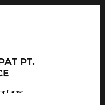
AT PT.
CE
ampilkannya: