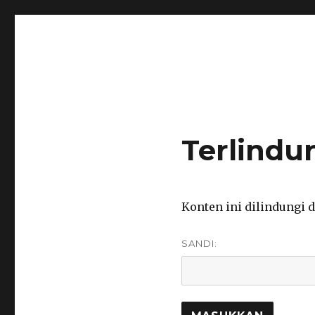
notarisirmadevita.com
notaris semarang
Terlind
Konten ini dilindungi
SANDI: